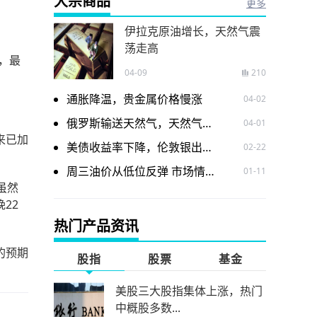
大宗商品
更多
伊拉克原油增长，天然气震
荡走高
司，最
04-09
210
通胀降温，贵金属价格慢涨
04-02
俄罗斯输送天然气，天然气价格震荡走低
04-01
来已加
美债收益率下降，伦敦银出现下跌
02-22
周三油价从低位反弹 市场情绪有所改善
01-11
虽然
22
热门产品资讯
的预期
股指
股票
基金
美股三大股指集体上涨，热门
中概股多数...