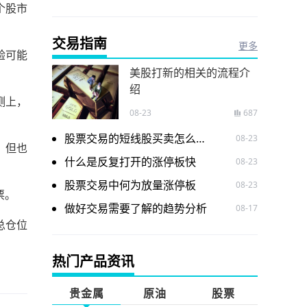
个股市
交易指南
更多
验可能
美股打新的相关的流程介
绍
测上，
08-23
687
股票交易的短线股买卖怎么做呢
08-23
，但也
什么是反复打开的涨停板快
08-23
股票交易中何为放量涨停板
08-23
票。
做好交易需要了解的趋势分析
08-17
总仓位
热门产品资讯
。
贵金属
原油
股票