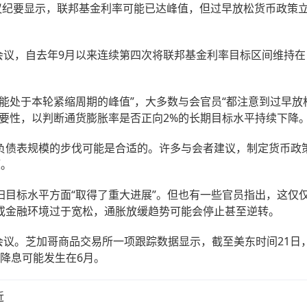
纪要显示，联邦基金利率可能已达峰值，但过早放松货币政策
会议，自去年9月以来连续第四次将联邦基金利率目标区间维持在
处于本轮紧缩周期的峰值”，大多数与会官员“都注意到过早放
要性，以判断通货膨胀率是否正向2%的长期目标水平持续下降
债表规模的步伐可能是合适的。许多与会者建议，制定货币政
题。
标水平方面“取得了重大进展”。但也有一些官员指出，这仅
或金融环境过于宽松，通胀放缓趋势可能会停止甚至逆转。
会议。芝加哥商品交易所一项跟踪数据显示，截至美东时间21日
次降息可能发生在6月。
近