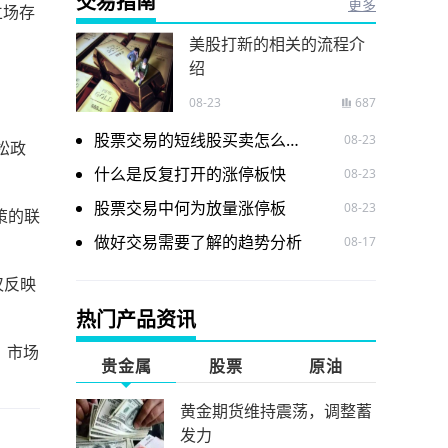
交易指南
更多
立场存
美股打新的相关的流程介
绍
08-23
687
股票交易的短线股买卖怎么做呢
08-23
松政
。
什么是反复打开的涨停板快
08-23
股票交易中何为放量涨停板
08-23
策的联
做好交易需要了解的趋势分析
08-17
仅反映
热门产品资讯
，市场
贵金属
股票
原油
黄金期货维持震荡，调整蓄
发力