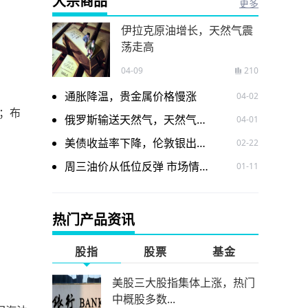
大宗商品
更多
伊拉克原油增长，天然气震
荡走高
04-09
210
通胀降温，贵金属价格慢涨
04-02
桶；布
俄罗斯输送天然气，天然气价格震荡走低
04-01
美债收益率下降，伦敦银出现下跌
02-22
周三油价从低位反弹 市场情绪有所改善
01-11
热门产品资讯
股指
股票
基金
美股三大股指集体上涨，热门
中概股多数...