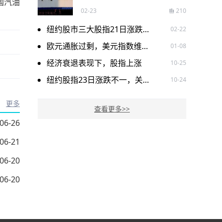
国汽油
02-23
210
纽约股市三大股指21日涨跌不一
02-22
欧元通胀过剩，美元指数维持震荡下跌
01-08
经济衰退表现下，股指上涨
10-25
纽约股指23日涨跌不一，关注热门股票走势
10-24
更多
查看更多>>
06-26
06-21
06-20
06-20