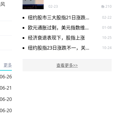
行风
02-23
210
纽约股市三大股指21日涨跌不一
02-22
欧元通胀过剩，美元指数维持震荡下跌
01-08
经济衰退表现下，股指上涨
10-25
纽约股指23日涨跌不一，关注热门股票走势
10-24
更多
查看更多>>
06-26
06-21
06-20
06-20