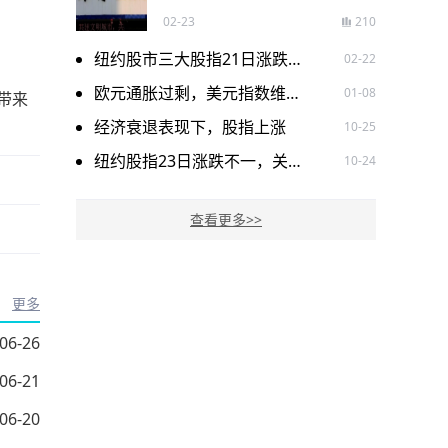
02-23
210
纽约股市三大股指21日涨跌不一
02-22
欧元通胀过剩，美元指数维持震荡下跌
01-08
带来
经济衰退表现下，股指上涨
10-25
纽约股指23日涨跌不一，关注热门股票走势
10-24
查看更多>>
更多
06-26
06-21
06-20