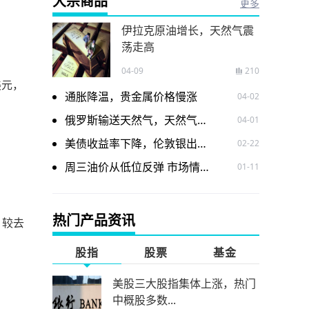
大宗商品
更多
伊拉克原油增长，天然气震
荡走高
04-09
210
美元，
通胀降温，贵金属价格慢涨
04-02
俄罗斯输送天然气，天然气价格震荡走低
04-01
美债收益率下降，伦敦银出现下跌
02-22
周三油价从低位反弹 市场情绪有所改善
01-11
热门产品资讯
，较去
股指
股票
基金
美股三大股指集体上涨，热门
中概股多数...