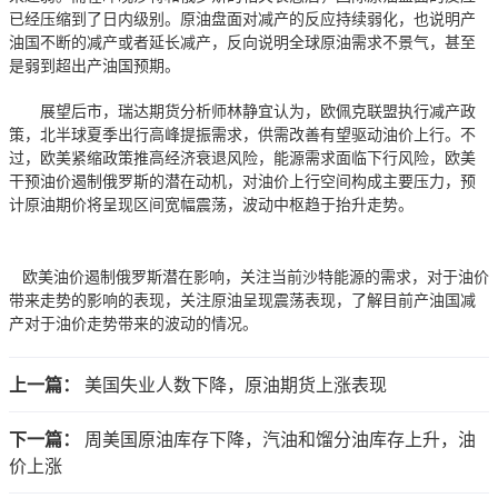
已经压缩到了日内级别。原油盘面对减产的反应持续弱化，也说明产
油国不断的减产或者延长减产，反向说明全球原油需求不景气，甚至
是弱到超出产油国预期。
展望后市，瑞达期货分析师林静宜认为，欧佩克联盟执行减产政
策，北半球夏季出行高峰提振需求，供需改善有望驱动油价上行。不
过，欧美紧缩政策推高经济衰退风险，能源需求面临下行风险，欧美
干预油价遏制俄罗斯的潜在动机，对油价上行空间构成主要压力，预
计原油期价将呈现区间宽幅震荡，波动中枢趋于抬升走势。
欧美油价遏制俄罗斯潜在影响，关注当前沙特能源的需求，对于油价
带来走势的影响的表现，关注原油呈现震荡表现，了解目前产油国减
产对于油价走势带来的波动的情况。
上一篇：
美国失业人数下降，原油期货上涨表现
下一篇：
周美国原油库存下降，汽油和馏分油库存上升，油
价上涨