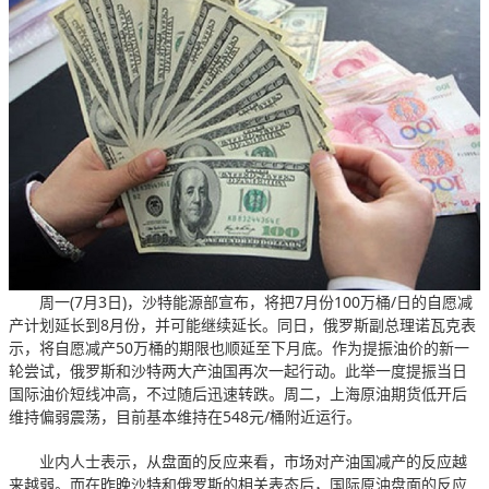
周一(7月3日)，沙特能源部宣布，将把7月份100万桶/日的自愿减
产计划延长到8月份，并可能继续延长。同日，俄罗斯副总理诺瓦克表
示，将自愿减产50万桶的期限也顺延至下月底。作为提振油价的新一
轮尝试，俄罗斯和沙特两大产油国再次一起行动。此举一度提振当日
国际油价短线冲高，不过随后迅速转跌。周二，上海原油期货低开后
维持偏弱震荡，目前基本维持在548元/桶附近运行。
业内人士表示，从盘面的反应来看，市场对产油国减产的反应越
来越弱。而在昨晚沙特和俄罗斯的相关表态后，国际原油盘面的反应