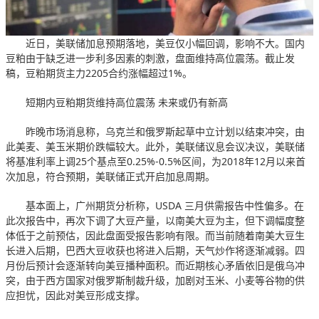
近日，美联储加息预期落地，美豆仅小幅回调，影响不大。国内
豆粕由于缺乏进一步利多因素的刺激，盘面维持高位震荡。截止发
稿，豆粕期货主力2205合约涨幅超过1%。
短期内豆粕期货维持高位震荡 未来或仍有新高
昨晚市场消息称，乌克兰和俄罗斯起草中立计划以结束冲突，由
此美麦、美玉米期价跌幅较大。此外，美联储议息会议决议，美联储
将基准利率上调25个基点至0.25%-0.5%区间，为2018年12月以来首
次加息，符合预期，美联储正式开启加息周期。
基本面上，广州期货分析称，USDA 三月供需报告中性偏多。在
此次报告中，再次下调了大豆产量，以南美大豆为主，但下调幅度整
体低于之前预估，因此盘面受报告影响有限。而当前随着南美大豆生
长进入后期，巴西大豆收获也将进入后期，天气炒作将逐渐减弱。四
月份后预计会逐渐转向美豆播种面积。而近期核心矛盾依旧是俄乌冲
突，由于西方国家对俄罗斯制裁升级，加剧对玉米、小麦等谷物的供
应担忧，因此对美豆形成支撑。