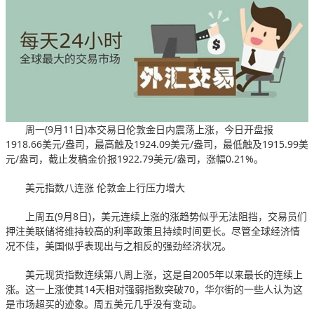
周一(9月11日)本交易日伦敦金日内震荡上涨，今日开盘报
1918.66美元/盎司，最高触及1924.09美元/盎司，最低触及1915.99美
元/盎司，截止发稿金价报1922.79美元/盎司，涨幅0.21%。
美元指数八连涨 伦敦金上行压力增大
上周五(9月8日)，美元连续上涨的涨趋势似乎无法阻挡，交易员们
押注美联储将维持较高的利率政策且持续时间更长。尽管全球经济情
况不佳，美国似乎表现出与之相反的强劲经济状况。
美元现货指数连续第八周上涨，这是自2005年以来最长的连续上
涨。这一上涨使其14天相对强弱指数突破70，华尔街的一些人认为这
是市场超买的迹象。周五美元几乎没有变动。